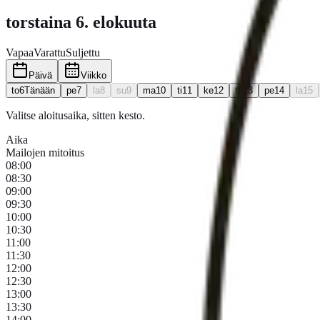
torstaina 6. elokuuta
Vapaa
Varattu
Suljettu
Päivä
Viikko
to
6
Tänään
pe
7
la
8
su
9
ma
10
ti
11
ke
12
to
13
pe
14
la
15
Valitse aloitusaika, sitten kesto.
Aika
Mailojen mitoitus
08:00
08:30
09:00
09:30
10:00
10:30
11:00
11:30
12:00
12:30
13:00
13:30
14:00