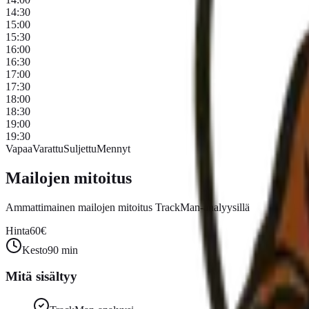
14:30
15:00
15:30
16:00
16:30
17:00
17:30
18:00
18:30
19:00
19:30
Vapaa
Varattu
Suljettu
Mennyt
Mailojen mitoitus
Ammattimainen mailojen mitoitus TrackMan-analyysillä
Hinta
60
€
Kesto
90 min
Mitä sisältyy