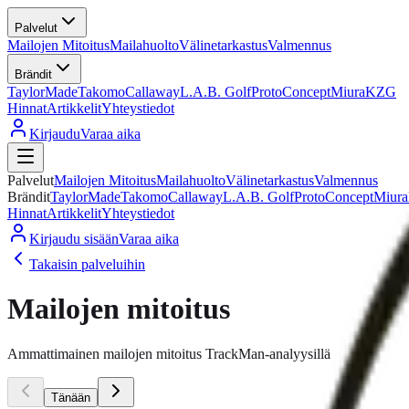
Palvelut
Mailojen Mitoitus
Mailahuolto
Välinetarkastus
Valmennus
Brändit
TaylorMade
Takomo
Callaway
L.A.B. Golf
ProtoConcept
Miura
KZG
Hinnat
Artikkelit
Yhteystiedot
Kirjaudu
Varaa aika
Palvelut
Mailojen Mitoitus
Mailahuolto
Välinetarkastus
Valmennus
Brändit
TaylorMade
Takomo
Callaway
L.A.B. Golf
ProtoConcept
Miura
Hinnat
Artikkelit
Yhteystiedot
Kirjaudu sisään
Varaa aika
Takaisin palveluihin
Mailojen mitoitus
Ammattimainen mailojen mitoitus TrackMan-analyysillä
Tänään