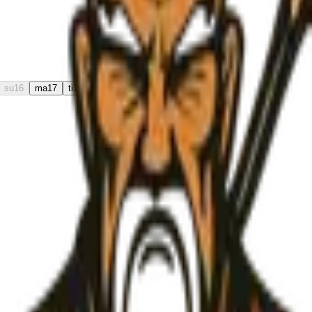
su
16
ma
17
ti
18
ke
19