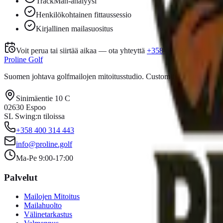
TrackMan-analyysi
Henkilökohtainen fittaussessio
Kirjallinen mailasuositus
Voit perua tai siirtää aikaa — ota yhteyttä
+358 400 314 443
Proline Golf
Suomen johtava golfmailojen mitoitusstudio. Custom fitting premium-
Sinimäentie 10 C
02630 Espoo
SL Swing
:n tiloissa
+358 400 314 443
info@proline.golf
Ma-Pe 9:00-17:00
Palvelut
Mailojen Mitoitus
Mailahuolto
Välinetarkastus