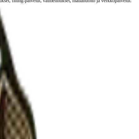
set, fitting-palvelut, valmennukset, mailahuolto ja verkkopalvelut.