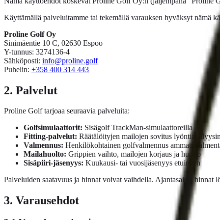
Nämä käyttöehdot koskevat Proline Golf Oy:n (jäljempänä "Proline Golf
Käyttämällä palveluitamme tai tekemällä varauksen hyväksyt nämä käy
Proline Golf Oy
Sinimäentie 10 C, 02630 Espoo
Y-tunnus:
3274136-4
Sähköposti:
info@proline.golf
Puhelin:
+358 400 314 443
2. Palvelut
Proline Golf tarjoaa seuraavia palveluita:
Golfsimulaattorit:
Sisägolf TrackMan-simulaattoreilla
Fitting-palvelut:
Räätälöityjen mailojen sovitus lyöntianalyysin
Valmennus:
Henkilökohtainen golfvalmennus ammattivalmenta
Mailahuolto:
Grippien vaihto, mailojen korjaus ja huolto
Sisäpiiri-jäsenyys:
Kuukausi- tai vuosijäsenyys etuineen
Palveluiden saatavuus ja hinnat voivat vaihdella. Ajantasaiset hinnat
3. Varausehdot