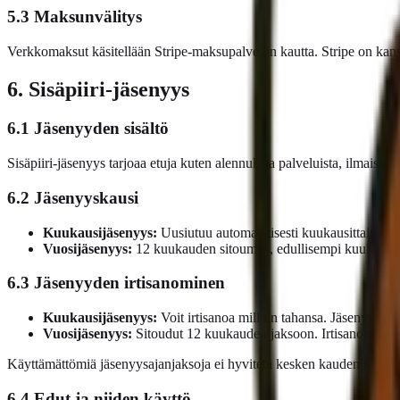
5.3 Maksunvälitys
Verkkomaksut käsitellään Stripe-maksupalvelun kautta. Stripe on kansai
6. Sisäpiiri-jäsenyys
6.1 Jäsenyyden sisältö
Sisäpiiri-jäsenyys tarjoaa etuja kuten alennuksia palveluista, ilmaisia e
6.2 Jäsenyyskausi
Kuukausijäsenyys:
Uusiutuu automaattisesti kuukausittain
Vuosijäsenyys:
12 kuukauden sitoumus, edullisempi kuukausih
6.3 Jäsenyyden irtisanominen
Kuukausijäsenyys:
Voit irtisanoa milloin tahansa. Jäsenyys 
Vuosijäsenyys:
Sitoudut 12 kuukauden jaksoon. Irtisanominen 
Käyttämättömiä jäsenyysajanjaksoja ei hyvitetä kesken kauden tapaht
6.4 Edut ja niiden käyttö