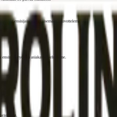
yritään ensisijaisesti ratkaisemaan neuvottelemalla.
äksi:
an ensin yhteydessä asiakaspalveluumme.
brändeille.