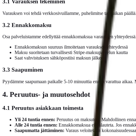
3.1 Varauksen tekeminen
Varauksen voi tehdä verkkosivuillamme, puhelimitse tai paikan päällä
3.2 Ennakkomaksu
Osa palveluistamme edellyttää ennakkomaksua varauksen yhteydessä. 
Ennakkomaksun suuruus ilmoitetaan varauksen yhteydessä
Maksu suoritetaan turvallisesti Stripe-maksupalvelun kautta
Saat vahvistuksen sähköpostiisi maksun jälkeen
3.3 Saapuminen
Pyydämme saapumaan paikalle 5-10 minuuttia ennen varattua aikaa. M
4. Peruutus- ja muutosehdot
4.1 Peruutus asiakkaan toimesta
Yli 24 tuntia ennen:
Peruutus on maksuton. Mahdollinen ennakk
Alle 24 tuntia ennen:
Ennakkomaksua ei palauteta. Jos ennak
Saapumatta jättäminen:
Varaus veloitetaan kokonaisuudessaa