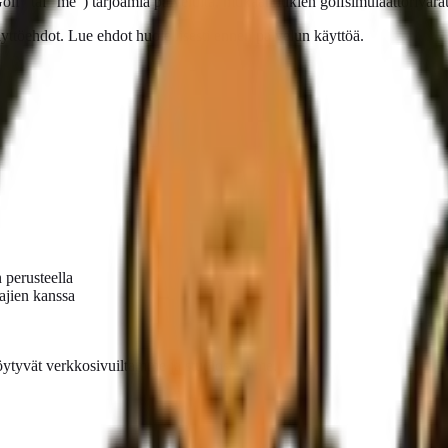
" tai "me") tarjoamia palveluita, mukaan lukien golfsimulaattorivarauk
ttöehdot. Lue ehdot huolellisesti ennen palvelun käyttöä.
 perusteella
jien kanssa
 löytyvät verkkosivuiltamme ja studiossamme.