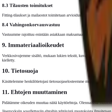
8.3 Tilausten toimitukset
Fitting-tilaukset ja mailaostot toimitetaan arvioidussa toimitusajassa.
8.4 Vahingonkorvausvastuu
Vastuumme rajoittuu enintään asiakkaan maksamaan palvelun hintaan. E
9. Immateriaalioikeudet
Verkkosivujemme sisältö, mukaan lukien tekstit, kuvat, logot ja ohjel
kielletty.
10. Tietosuoja
Käsittelemme henkilötietojasi tietosuojaselosteemme mukaisesti. Lue
11. Ehtojen muuttaminen
Pidätämme oikeuden muuttaa näitä käyttöehtoja. Olennaisista muutoks
Jäsenyyksiin sovellettaviin ehtoihin tehtävistä muutoksista ilmoitetaa