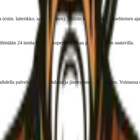
a (esim. laiterikko, sairastuminen). Tällöin tarjoamme vaihtoehtoisen
ntään 24 tuntia ennen alkuperäistä aikaa ja uusi aika on saatavilla.
ihdella palvelusta, ajankohdasta ja jäsenyystasosta riippuen. Voimassa 