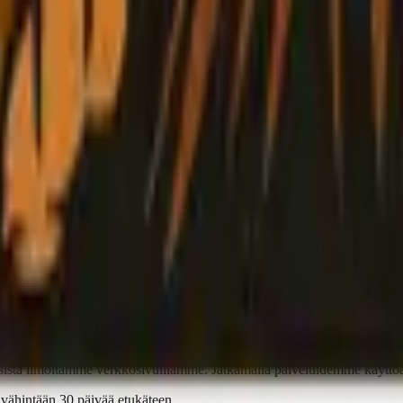
 Toimitusajat ovat arvioita, eikä viivästyksistä makseta korvausta, ellei 
mme vastaa epäsuorista vahingoista, kuten menetetyistä tuloista tai m
mistot, on Proline Golf Oy:n tai lisenssinantajiemme omaisuutta. Sisäl
tietosuojaselosteemme
saadaksesi lisätietoa tietojen keräämisestä, käytöst
ista ilmoitamme verkkosivuillamme. Jatkamalla palveluidemme käyttöä 
n vähintään 30 päivää etukäteen.