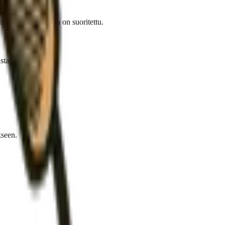
linen ennakkomaksu on suoritettu.
sta.
kseen.