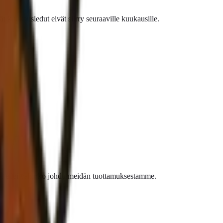
ät kuukausiedut eivät siirry seuraaville kuukausille.
sta, ellei vahinko johdu meidän tuottamuksestamme.