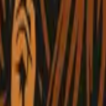
henkilökohtaisia eikä niitä voi siirtää toiselle henkilölle. Käyttämättöm
tomasti tai rikkoo käyttöehtoja.
 Proline Golf ei vastaa harjoittelun aikana syntyneistä henkilövahingoi
tavarat säilytetään 30 päivää.