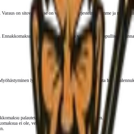
. Varaus on sitova, kun se on vahvistettu järjestelmässämme ja mahdol
Ennakkomaksu varmistaa varauksesi ja vähennetään lopullisesta hinna
yöhästyminen lyhentää varattua aikaa, mutta ei oikeuta hinnanalennu
omaksu palautetaan tai siirretään uuteen varaukseen.
komaksua ei ole, veloitamme peruutusmaksun.
n.