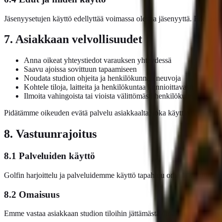
Jäsenyysetujen käyttö edellyttää voimassa olevaa jäsenyyttä. Edut ovat 
7. Asiakkaan velvollisuudet
Anna oikeat yhteystiedot varauksen yhteydessä
Saavu ajoissa sovittuun tapaamiseen
Noudata studion ohjeita ja henkilökunnan neuvoja
Kohtele tiloja, laitteita ja henkilökuntaa kunnioittavasti
Ilmoita vahingoista tai vioista välittömästi henkilökunnalle
Pidätämme oikeuden evätä palvelu asiakkaalta, joka käyttäytyy sopimat
8. Vastuunrajoitus
8.1 Palveluiden käyttö
Golfin harjoittelu ja palveluidemme käyttö tapahtuu omalla vastuulla.
8.2 Omaisuus
Emme vastaa asiakkaan studion tiloihin jättämästä omaisuudesta. Löytö