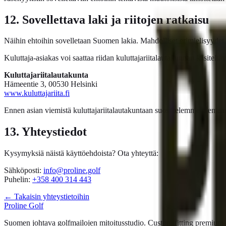
12. Sovellettava laki ja riitojen ratkaisu
Näihin ehtoihin sovelletaan Suomen lakia. Mahdolliset erimielisyydet p
Kuluttaja-asiakas voi saattaa riidan kuluttajariitalautakunnan käsiteltäv
Kuluttajariitalautakunta
Hämeentie 3, 00530 Helsinki
www.kuluttajariita.fi
Ennen asian viemistä kuluttajariitalautakuntaan suosittelemme olema
13. Yhteystiedot
Kysymyksiä näistä käyttöehdoista? Ota yhteyttä:
Sähköposti:
info@proline.golf
Puhelin:
+358 400 314 443
← Takaisin yhteystietoihin
Proline Golf
Suomen johtava golfmailojen mitoitusstudio. Custom fitting premium-