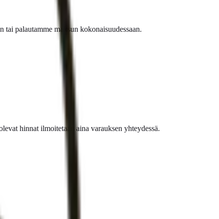
 ajan tai palautamme maksun kokonaisuudessaan.
olevat hinnat ilmoitetaan aina varauksen yhteydessä.