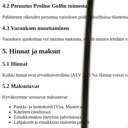
4.2 Peruutus Proline Golfin toimesta
Pidätämme oikeuden peruuttaa varauksen poikkeuksellisissa tilanteiss
4.3 Varauksen muuttaminen
Varauksen ajankohtaa voi muuttaa maksutta, mikäli muutos tehdään vähi
5. Hinnat ja maksut
5.1 Hinnat
Kaikki hinnat ovat arvonlisäverollisia (ALV 25,5 %). Hinnat voivat va
5.2 Maksutavat
Hyväksymme seuraavat maksutavat:
Pankki- ja luottokortit (Visa, Mastercard)
Käteinen (studiossa)
Ennakkomaksu (tietyissä palveluissa)
Lahjakortit ja ennakkoon maksetut paketit