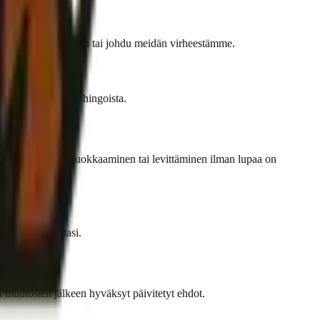
viivästys ole kohtuuton tai johdu meidän virheestämme.
uista seurannaisvahingoista.
lön kopioiminen, muokkaaminen tai levittäminen ilman lupaa on
ä ja oikeuksistasi.
muutosten jälkeen hyväksyt päivitetyt ehdot.