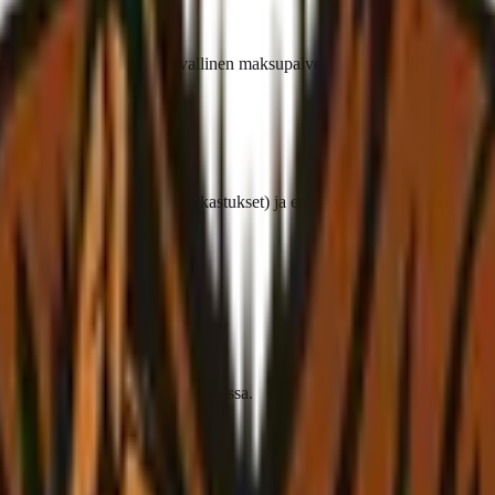
nvälisesti tunnettu ja turvallinen maksupalvelu. Emme tallenna korttiti
tuja (gripit, hanskat, välinetarkastukset) ja etuoikeuden ajanvarauksiin.
inta
päättyy kuluvan maksukauden lopussa.
astuu voimaan jakson päätyttyä.
uvan irtisanomisen yhteydessä.