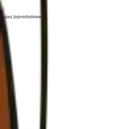
etojasi järjestelmiimme.